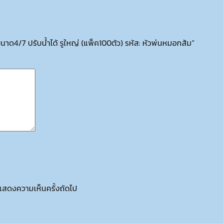
ด4/7 ปรับน้ำได้ รูใหญ่ (แพ็ค100ตัว) รหัส: หัวพ่นหมอกส้ม”
ารแสดงความเห็นครั้งถัดไป