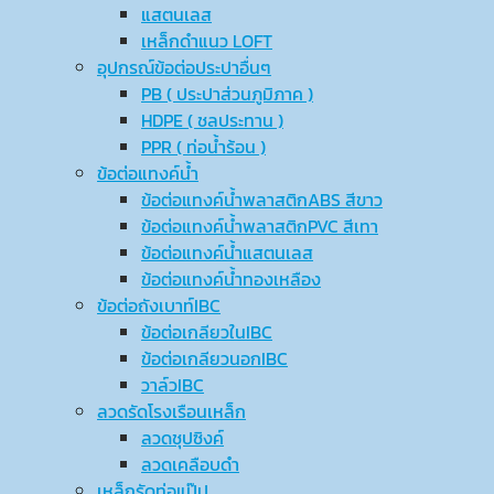
แสตนเลส
เหล็กดำแนว LOFT
อุปกรณ์ข้อต่อประปาอื่นๆ
PB ( ประปาส่วนภูมิภาค )
HDPE ( ชลประทาน )
PPR ( ท่อน้ำร้อน )
ข้อต่อแทงค์น้ำ
ข้อต่อแทงค์น้ำพลาสติกABS สีขาว
ข้อต่อแทงค์น้ำพลาสติกPVC สีเทา
ข้อต่อแทงค์น้ำแสตนเลส
ข้อต่อแทงค์น้ำทองเหลือง
ข้อต่อถังเบาท์IBC
ข้อต่อเกลียวในIBC
ข้อต่อเกลียวนอกIBC
วาล์วIBC
ลวดรัดโรงเรือนเหล็ก
ลวดชุปซิงค์
ลวดเคลือบดำ
เหล็กรัดท่อแป๊ป