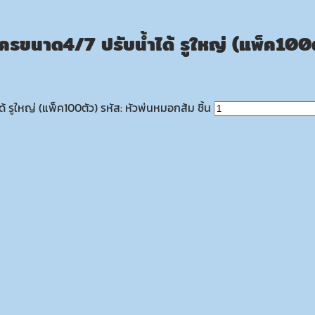
รขนาด4/7 ปรับน้ำได้ รูใหญ่ (แพ็ค100ต
ูใหญ่ (แพ็ค100ตัว) รหัส: หัวพ่นหมอกส้ม ชิ้น