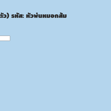
ัว) รหัส: หัวพ่นหมอกส้ม