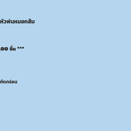
 หัวพ่นหมอกส้ม
00 ชิ้น ***
กัดกร่อน