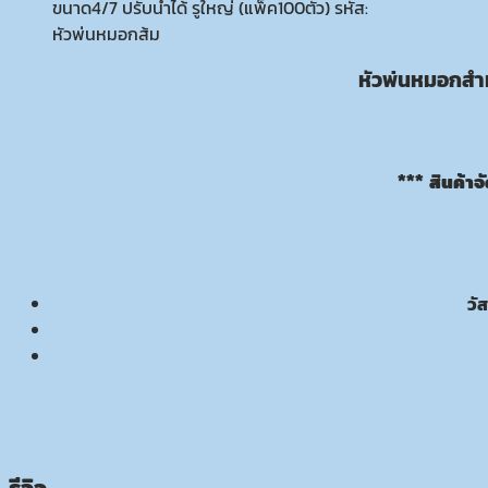
ขนาด4/7 ปรับน้ำได้ รูใหญ่ (แพ็ค100ตัว) รหัส:
หัวพ่นหมอกส้ม
หัวพ่นหมอกสำห
*** สินค้า
วั
รีวิว