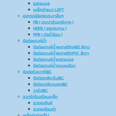
แสตนเลส
เหล็กดำแนว LOFT
อุปกรณ์ข้อต่อประปาอื่นๆ
PB ( ประปาส่วนภูมิภาค )
HDPE ( ชลประทาน )
PPR ( ท่อน้ำร้อน )
ข้อต่อแทงค์น้ำ
ข้อต่อแทงค์น้ำพลาสติกABS สีขาว
ข้อต่อแทงค์น้ำพลาสติกPVC สีเทา
ข้อต่อแทงค์น้ำแสตนเลส
ข้อต่อแทงค์น้ำทองเหลือง
ข้อต่อถังเบาท์IBC
ข้อต่อเกลียวในIBC
ข้อต่อเกลียวนอกIBC
วาล์วIBC
ลวดรัดโรงเรือนเหล็ก
ลวดชุปซิงค์
ลวดเคลือบดำ
เหล็กรัดท่อแป๊ป