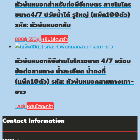
หัวพ่นหมอกสำหรับท่อพีอีเกษตร สายไมโคร
ขนาด4/7 ปรับน้ำได้ รูใหญ่ (แพ็ค100ตัว)
รหัส: หัวพ่นหมอกส้ม
Original
Current
800
฿
550
฿
หยิบใส่ตะกร้า
price
price
was:
is:
หัวพ่นหมอกพีอีสายไมโครขนาด 4/7 พร้อม
800฿.
550฿.
ข้อต่อสามทาง น้ำละเอียด น้ำคงที่
(แพ็ค10ตัว) รหัส: หัวพ่นหมอกสามทางเทา-
ขาว
120
฿
หยิบใส่ตะกร้า
Contact Information