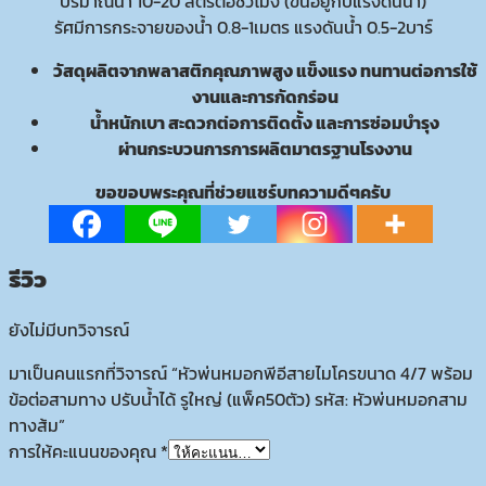
ปริมาณน้ำ 10-20 ลิตรต่อชั่วโมง (ขึ้นอยู่กับแรงดันน้ำ)
พ่น
รัศมีการกระจายของน้ำ 0.8-1เมตร แรงดันน้ำ 0.5-2บาร์
หมอก
สาม
วัสดุผลิตจากพลาสติกคุณภาพสูง แข็งแรง ทนทานต่อการใช้
ทาง
งานและการกัดกร่อน
ส้ม
น้ำหนักเบา สะดวกต่อการติดตั้ง และการซ่อมบำรุง
ชิ้น
ผ่านกระบวนการการผลิตมาตรฐานโรงงาน
ขอขอบพระคุณที่ช่วยแชร์บทความดีๆครับ
รีวิว
ยังไม่มีบทวิจารณ์
มาเป็นคนแรกที่วิจารณ์ “หัวพ่นหมอกพีอีสายไมโครขนาด 4/7 พร้อม
ข้อต่อสามทาง ปรับน้ำได้ รูใหญ่ (แพ็ค50ตัว) รหัส: หัวพ่นหมอกสาม
ทางส้ม”
การให้คะแนนของคุณ
*