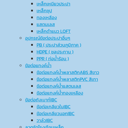
เหล็กเหนียวประปา
เหล็กชุป
ทองเหลือง
แสตนเลส
เหล็กดำแนว LOFT
อุปกรณ์ข้อต่อประปาอื่นๆ
PB ( ประปาส่วนภูมิภาค )
HDPE ( ชลประทาน )
PPR ( ท่อน้ำร้อน )
ข้อต่อแทงค์น้ำ
ข้อต่อแทงค์น้ำพลาสติกABS สีขาว
ข้อต่อแทงค์น้ำพลาสติกPVC สีเทา
ข้อต่อแทงค์น้ำแสตนเลส
ข้อต่อแทงค์น้ำทองเหลือง
ข้อต่อถังเบาท์IBC
ข้อต่อเกลียวในIBC
ข้อต่อเกลียวนอกIBC
วาล์วIBC
ลวดรัดโรงเรือนเหล็ก