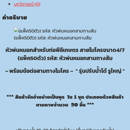
บทวิจารณ์ (0)
อี
สาย
คำอธิบาย
ไมโคร
ขนาด
4/7
(แพ็ค50ตัว) รหัส: หัวพ่นหมอกสามทางส้ม
พร้อม
ข้อ
หัวพ่นหมอกสำหรับท่อพีอีเกษตร
สายไมโครขนาด4/7
ต่อ
(แพ็ค50ตัว) รหัส: หัวพ่นหมอกสามทางส้ม
สาม
ทาง
– พร้อมข้อต่อสามทางไมโคร – ” รุ่นปรับน้ำได้ รูใหญ่ ”
ปรับ
น้ำ
ได้
รู
*** สินค้าจัดจำหน่ายเป็นชุด ใน 1 ชุด ประกอบด้วยสินค้า
ใหญ่
ตามภาพจำนวน 50 ชิ้น ***
(แพ็ค50ตัว)
รหัส:
หัว