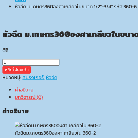
หัวฉีด ม.เกษตร360องศาเกลียวในขนาด 1/2″-3/4″ รหัส:360-6
หัวฉีด ม.เกษตร360องศาเกลียวในขนาด
8
฿
จำนวน
หัว
หยิบใส่ตะกร้า
ฉีด
หมวดหมู่:
สปริงเกอร์
,
หัวฉีด
ม.เกษตร360องศา
คำอธิบาย
เกลียว
บทวิจารณ์ (0)
ใน
ขนาด
คำอธิบาย
1/2"-3/4"
รหัส:360-
6
หัวฉีดม.เกษตร360องศา เกลียวใน 360-2
ชิ้น