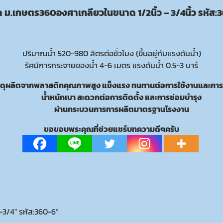
ีด ม.เกษตร360องศาเกลียวในขนาด 1/2นิ้ว – 3/4นิ้ว รหัส:
ปริมาณน้ำ 520-980 ลิตรต่อชั่วโมง (ขึ้นอยู่กับแรงดันน้ำ)
รัศมีการกระจายของน้ำ 4-6 เมตร แรงดันน้ำ 0.5-3 บาร์
สดุผลิตจากพลาสติกคุณภาพสูง แข็งแรง ทนทานต่อการใช้งานและการ
น้ำหนักเบา สะดวกต่อการติดตั้ง และการซ่อมบำรุง
ผ่านกระบวนการการผลิตมาตรฐานโรงงาน
ขอขอบพระคุณที่ช่วยแชร์บทความดีๆครับ
-3/4″ รหัส:360-6”