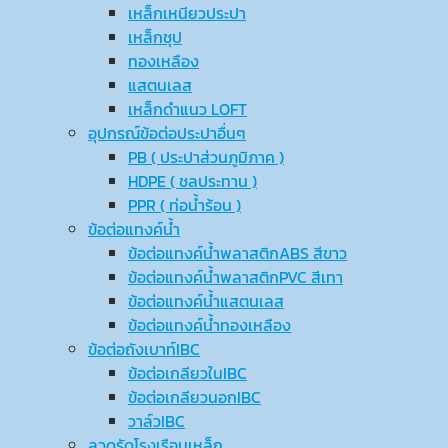
เหล็กเหนียวประปา
เหล็กชุป
ทองเหลือง
แสตนเลส
เหล็กดำแนว LOFT
อุปกรณ์ข้อต่อประปาอื่นๆ
PB ( ประปาส่วนภูมิภาค )
HDPE ( ชลประทาน )
PPR ( ท่อน้ำร้อน )
ข้อต่อแทงค์น้ำ
ข้อต่อแทงค์น้ำพลาสติกABS สีขาว
ข้อต่อแทงค์น้ำพลาสติกPVC สีเทา
ข้อต่อแทงค์น้ำแสตนเลส
ข้อต่อแทงค์น้ำทองเหลือง
ข้อต่อถังเบาท์IBC
ข้อต่อเกลียวในIBC
ข้อต่อเกลียวนอกIBC
วาล์วIBC
ลวดรัดโรงเรือนเหล็ก