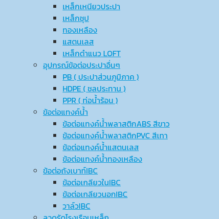
เหล็กเหนียวประปา
เหล็กชุป
ทองเหลือง
แสตนเลส
เหล็กดำแนว LOFT
อุปกรณ์ข้อต่อประปาอื่นๆ
PB ( ประปาส่วนภูมิภาค )
HDPE ( ชลประทาน )
PPR ( ท่อน้ำร้อน )
ข้อต่อแทงค์น้ำ
ข้อต่อแทงค์น้ำพลาสติกABS สีขาว
ข้อต่อแทงค์น้ำพลาสติกPVC สีเทา
ข้อต่อแทงค์น้ำแสตนเลส
ข้อต่อแทงค์น้ำทองเหลือง
ข้อต่อถังเบาท์IBC
ข้อต่อเกลียวในIBC
ข้อต่อเกลียวนอกIBC
วาล์วIBC
ลวดรัดโรงเรือนเหล็ก