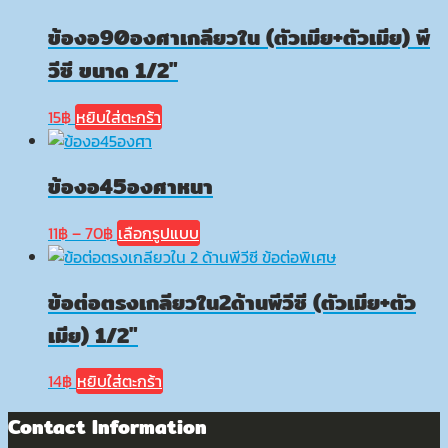
11฿
has
ข้องอ90องศาเกลียวใน (ตัวเมีย+ตัวเมีย) พี
through
multiple
70฿
variants.
วีซี ขนาด 1/2″
The
options
15
฿
หยิบใส่ตะกร้า
may
be
ข้องอ45องศาหนา
chosen
on
the
Price
This
11
฿
–
70
฿
เลือกรูปแบบ
product
range:
product
page
11฿
has
ข้อต่อตรงเกลียวใน2ด้านพีวีซี (ตัวเมีย+ตัว
through
multiple
70฿
variants.
เมีย) 1/2″
The
options
14
฿
หยิบใส่ตะกร้า
may
be
Contact Information
chosen