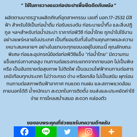
” ใช้ในการวางแนวท่อประปาเพื่อยึดติดกับผนัง ”
ผลิตตามมาตรฐานผลิตภัณฑ์อุตสาหกรรม เลขที่ มอก.17-2532 มีสี
ฟ้า สำหรับใช้เป็นท่อน้ำดื่ม ท่อรับแรงดัน ท่อระบายน้ำทิ้ง และสิ่งปฎิ
กูล ฯลฯสำหรับท่อน้ำประปา ราคาท่อพีวีซี ท่อน้ำไทย ถูกนำไปใช้งาน
อย่างแพร่หลายในประเทศ เป็นที่ยอมรับทั้งในด้านคุณภาพและความ
เหมาะสมหลายๆ อย่างในแทบจะทุกแขนงอยู่ในขณะนี้ คุณลักษณะ
พิเศษ ท่อและอุปกรณ์ข้อต่อท่อพีวีซีแข็ง “ท่อน้ำไทย“ มีความทน
แข็งแกร่งทางกลสูง ทนทานต่อแรงกระแทกจากภายนอก ไม่เป็นพิษ
หรือ เป็นอันตรายต่อสุขภาพ ไม่ติดไฟ เป็นฉนวนไฟฟ้าทนทานต่อสาร
เคมีเกือบทุกประเภท ไม่ว่าจะกรด ด่าง หรือเกลือ ไม่เป็นสนิม ผุกร่อน
ทนทานต่อสภาพดินฟ้าอากาศ ทนแดด ทนฝน และสภาพแวดล้อม
ภายนอกได้ดี น้ำหนักเบา สะดวกในการติดตั้ง ขนส่งและประหยัดค่าใช้
จ่าย การไหลสม่ำเสมอ สะดวก คล่องตัว
ขอขอบพระคุณที่ช่วยแชร์บทความดีๆครับ