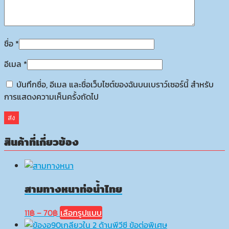
ชื่อ
*
อีเมล
*
บันทึกชื่อ, อีเมล และชื่อเว็บไซต์ของฉันบนเบราว์เซอร์นี้ สำหรับ
การแสดงความเห็นครั้งถัดไป
สินค้าที่เกี่ยวข้อง
สามทางหนาท่อน้ำไทย
Price
This
11
฿
–
70
฿
เลือกรูปแบบ
range:
product