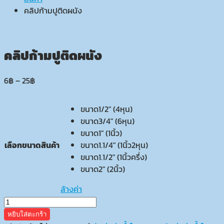
คลิปก้ามปูติดผนัง
คลิปก้ามปูติดผนัง
Price
6
฿
–
25
฿
range:
6฿
ขนาด1/2" (4หุน)
through
ขนาด3/4" (6หุน)
25฿
ขนาด1" (1นิ้ว)
เลือกขนาดสินค้า
ขนาด1.1/4" (1นิ้ว2หุน)
ขนาด1.1/2" (1นิ้วครึ่ง)
ขนาด2" (2นิ้ว)
ล้างค่า
จำนวน
คลิป
หยิบใส่ตะกร้า