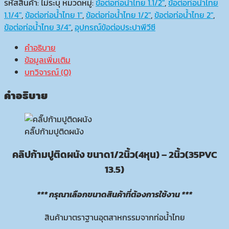
ก้ามปู
รหัสสินค้า:
ไม่ระบุ
หมวดหมู่:
ข้อต่อท่อน้ำไทย 1.1/2"
,
ข้อต่อท่อน้ำไทย
ติด
1.1/4"
,
ข้อต่อท่อน้ำไทย 1"
,
ข้อต่อท่อน้ำไทย 1/2"
,
ข้อต่อท่อน้ำไทย 2"
,
ผนัง
ข้อต่อท่อน้ำไทย 3/4"
,
อุปกรณ์ข้อต่อประปาพีวีซี
ชิ้น
คำอธิบาย
ข้อมูลเพิ่มเติม
บทวิจารณ์ (0)
คำอธิบาย
คลิ๊ปก้ามปูติดผนัง
คลิปก้ามปูติดผนัง ขนาด1/2นิ้ว(4หุน) – 2นิ้ว(35PVC
13.5)
*** กรุณาเลือกขนาดสินค้าที่ต้องการใช้งาน ***
สินค้ามาตราฐานอุตสาหกรรมจากท่อน้ำไทย