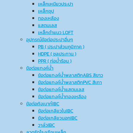
เหล็กเหนียวประปา
เหล็กชุป
ทองเหลือง
แสตนเลส
เหล็กดำแนว LOFT
อุปกรณ์ข้อต่อประปาอื่นๆ
PB ( ประปาส่วนภูมิภาค )
HDPE ( ชลประทาน )
PPR ( ท่อน้ำร้อน )
ข้อต่อแทงค์น้ำ
ข้อต่อแทงค์น้ำพลาสติกABS สีขาว
ข้อต่อแทงค์น้ำพลาสติกPVC สีเทา
ข้อต่อแทงค์น้ำแสตนเลส
ข้อต่อแทงค์น้ำทองเหลือง
ข้อต่อถังเบาท์IBC
ข้อต่อเกลียวในIBC
ข้อต่อเกลียวนอกIBC
วาล์วIBC
ลวดรัดโรงเรือนเหล็ก