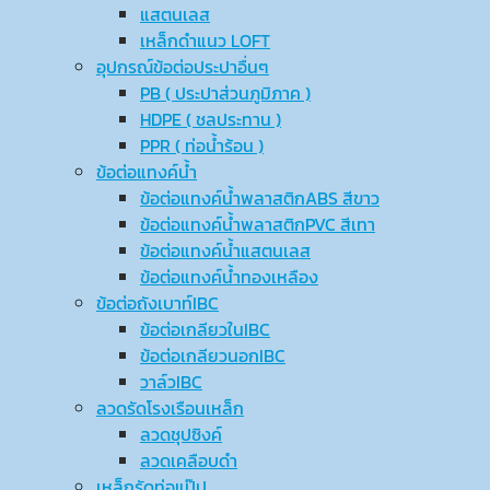
แสตนเลส
เหล็กดำแนว LOFT
อุปกรณ์ข้อต่อประปาอื่นๆ
PB ( ประปาส่วนภูมิภาค )
HDPE ( ชลประทาน )
PPR ( ท่อน้ำร้อน )
ข้อต่อแทงค์น้ำ
ข้อต่อแทงค์น้ำพลาสติกABS สีขาว
ข้อต่อแทงค์น้ำพลาสติกPVC สีเทา
ข้อต่อแทงค์น้ำแสตนเลส
ข้อต่อแทงค์น้ำทองเหลือง
ข้อต่อถังเบาท์IBC
ข้อต่อเกลียวในIBC
ข้อต่อเกลียวนอกIBC
วาล์วIBC
ลวดรัดโรงเรือนเหล็ก
ลวดชุปซิงค์
ลวดเคลือบดำ
เหล็กรัดท่อแป๊ป