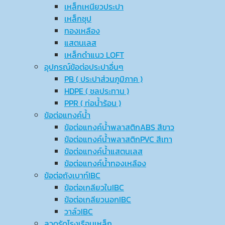
เหล็กเหนียวประปา
เหล็กชุป
ทองเหลือง
แสตนเลส
เหล็กดำแนว LOFT
อุปกรณ์ข้อต่อประปาอื่นๆ
PB ( ประปาส่วนภูมิภาค )
HDPE ( ชลประทาน )
PPR ( ท่อน้ำร้อน )
ข้อต่อแทงค์น้ำ
ข้อต่อแทงค์น้ำพลาสติกABS สีขาว
ข้อต่อแทงค์น้ำพลาสติกPVC สีเทา
ข้อต่อแทงค์น้ำแสตนเลส
ข้อต่อแทงค์น้ำทองเหลือง
ข้อต่อถังเบาท์IBC
ข้อต่อเกลียวในIBC
ข้อต่อเกลียวนอกIBC
วาล์วIBC
ลวดรัดโรงเรือนเหล็ก