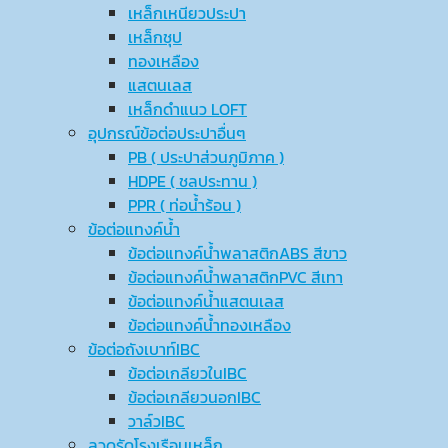
เหล็กเหนียวประปา
เหล็กชุป
ทองเหลือง
แสตนเลส
เหล็กดำแนว LOFT
อุปกรณ์ข้อต่อประปาอื่นๆ
PB ( ประปาส่วนภูมิภาค )
HDPE ( ชลประทาน )
PPR ( ท่อน้ำร้อน )
ข้อต่อแทงค์น้ำ
ข้อต่อแทงค์น้ำพลาสติกABS สีขาว
ข้อต่อแทงค์น้ำพลาสติกPVC สีเทา
ข้อต่อแทงค์น้ำแสตนเลส
ข้อต่อแทงค์น้ำทองเหลือง
ข้อต่อถังเบาท์IBC
ข้อต่อเกลียวในIBC
ข้อต่อเกลียวนอกIBC
วาล์วIBC
ลวดรัดโรงเรือนเหล็ก