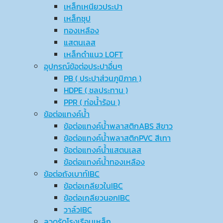
เหล็กเหนียวประปา
เหล็กชุป
ทองเหลือง
แสตนเลส
เหล็กดำแนว LOFT
อุปกรณ์ข้อต่อประปาอื่นๆ
PB ( ประปาส่วนภูมิภาค )
HDPE ( ชลประทาน )
PPR ( ท่อน้ำร้อน )
ข้อต่อแทงค์น้ำ
ข้อต่อแทงค์น้ำพลาสติกABS สีขาว
ข้อต่อแทงค์น้ำพลาสติกPVC สีเทา
ข้อต่อแทงค์น้ำแสตนเลส
ข้อต่อแทงค์น้ำทองเหลือง
ข้อต่อถังเบาท์IBC
ข้อต่อเกลียวในIBC
ข้อต่อเกลียวนอกIBC
วาล์วIBC
ลวดรัดโรงเรือนเหล็ก