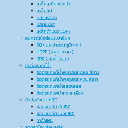
เหล็กเหนียวประปา
เหล็กชุป
ทองเหลือง
แสตนเลส
เหล็กดำแนว LOFT
อุปกรณ์ข้อต่อประปาอื่นๆ
PB ( ประปาส่วนภูมิภาค )
HDPE ( ชลประทาน )
PPR ( ท่อน้ำร้อน )
ข้อต่อแทงค์น้ำ
ข้อต่อแทงค์น้ำพลาสติกABS สีขาว
ข้อต่อแทงค์น้ำพลาสติกPVC สีเทา
ข้อต่อแทงค์น้ำแสตนเลส
ข้อต่อแทงค์น้ำทองเหลือง
ข้อต่อถังเบาท์IBC
ข้อต่อเกลียวในIBC
ข้อต่อเกลียวนอกIBC
วาล์วIBC
ลวดรัดโรงเรือนเหล็ก