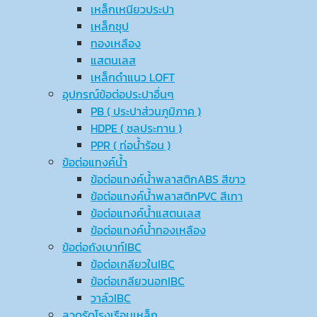
เหล็กเหนียวประปา
เหล็กชุป
ทองเหลือง
แสตนเลส
เหล็กดำแนว LOFT
อุปกรณ์ข้อต่อประปาอื่นๆ
PB ( ประปาส่วนภูมิภาค )
HDPE ( ชลประทาน )
PPR ( ท่อน้ำร้อน )
ข้อต่อแทงค์น้ำ
ข้อต่อแทงค์น้ำพลาสติกABS สีขาว
ข้อต่อแทงค์น้ำพลาสติกPVC สีเทา
ข้อต่อแทงค์น้ำแสตนเลส
ข้อต่อแทงค์น้ำทองเหลือง
ข้อต่อถังเบาท์IBC
ข้อต่อเกลียวในIBC
ข้อต่อเกลียวนอกIBC
วาล์วIBC
ลวดรัดโรงเรือนเหล็ก