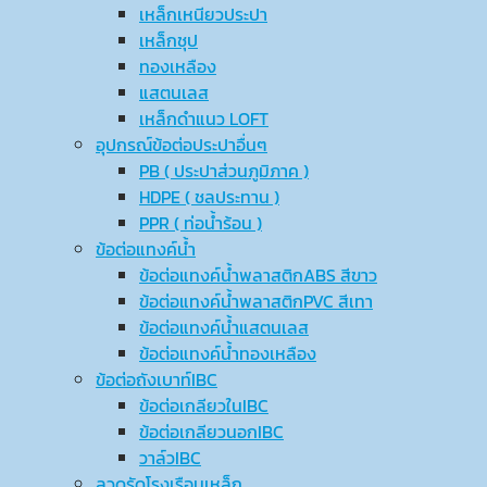
เหล็กเหนียวประปา
เหล็กชุป
ทองเหลือง
แสตนเลส
เหล็กดำแนว LOFT
อุปกรณ์ข้อต่อประปาอื่นๆ
PB ( ประปาส่วนภูมิภาค )
HDPE ( ชลประทาน )
PPR ( ท่อน้ำร้อน )
ข้อต่อแทงค์น้ำ
ข้อต่อแทงค์น้ำพลาสติกABS สีขาว
ข้อต่อแทงค์น้ำพลาสติกPVC สีเทา
ข้อต่อแทงค์น้ำแสตนเลส
ข้อต่อแทงค์น้ำทองเหลือง
ข้อต่อถังเบาท์IBC
ข้อต่อเกลียวในIBC
ข้อต่อเกลียวนอกIBC
วาล์วIBC
ลวดรัดโรงเรือนเหล็ก