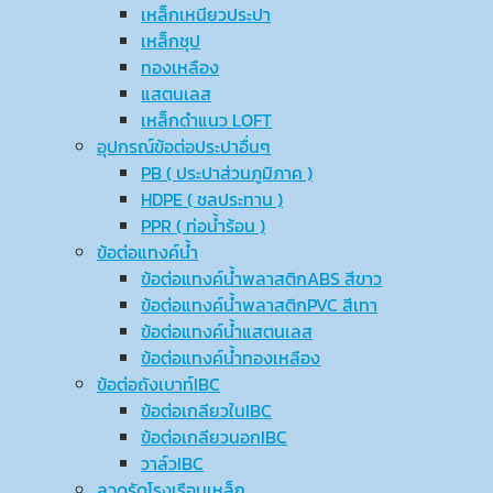
เหล็กเหนียวประปา
เหล็กชุป
ทองเหลือง
แสตนเลส
เหล็กดำแนว LOFT
อุปกรณ์ข้อต่อประปาอื่นๆ
PB ( ประปาส่วนภูมิภาค )
HDPE ( ชลประทาน )
PPR ( ท่อน้ำร้อน )
ข้อต่อแทงค์น้ำ
ข้อต่อแทงค์น้ำพลาสติกABS สีขาว
ข้อต่อแทงค์น้ำพลาสติกPVC สีเทา
ข้อต่อแทงค์น้ำแสตนเลส
ข้อต่อแทงค์น้ำทองเหลือง
ข้อต่อถังเบาท์IBC
ข้อต่อเกลียวในIBC
ข้อต่อเกลียวนอกIBC
วาล์วIBC
ลวดรัดโรงเรือนเหล็ก