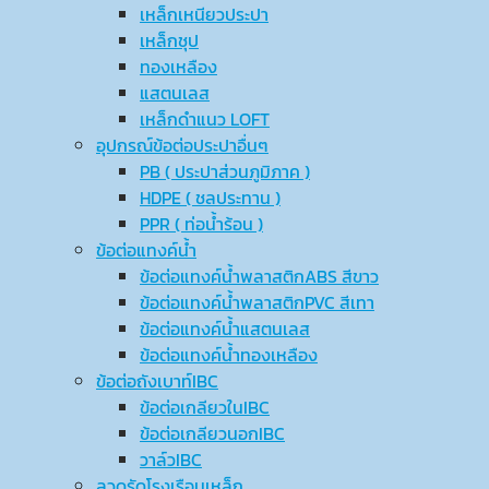
เหล็กเหนียวประปา
เหล็กชุป
ทองเหลือง
แสตนเลส
เหล็กดำแนว LOFT
อุปกรณ์ข้อต่อประปาอื่นๆ
PB ( ประปาส่วนภูมิภาค )
HDPE ( ชลประทาน )
PPR ( ท่อน้ำร้อน )
ข้อต่อแทงค์น้ำ
ข้อต่อแทงค์น้ำพลาสติกABS สีขาว
ข้อต่อแทงค์น้ำพลาสติกPVC สีเทา
ข้อต่อแทงค์น้ำแสตนเลส
ข้อต่อแทงค์น้ำทองเหลือง
ข้อต่อถังเบาท์IBC
ข้อต่อเกลียวในIBC
ข้อต่อเกลียวนอกIBC
วาล์วIBC
ลวดรัดโรงเรือนเหล็ก