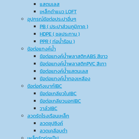
แสตนเลส
เหล็กดำแนว LOFT
อุปกรณ์ข้อต่อประปาอื่นๆ
PB ( ประปาส่วนภูมิภาค )
HDPE ( ชลประทาน )
PPR ( ท่อน้ำร้อน )
ข้อต่อแทงค์น้ำ
ข้อต่อแทงค์น้ำพลาสติกABS สีขาว
ข้อต่อแทงค์น้ำพลาสติกPVC สีเทา
ข้อต่อแทงค์น้ำแสตนเลส
ข้อต่อแทงค์น้ำทองเหลือง
ข้อต่อถังเบาท์IBC
ข้อต่อเกลียวในIBC
ข้อต่อเกลียวนอกIBC
วาล์วIBC
ลวดรัดโรงเรือนเหล็ก
ลวดชุปซิงค์
ลวดเคลือบดำ
เหล็กรัดท่อแป๊ป