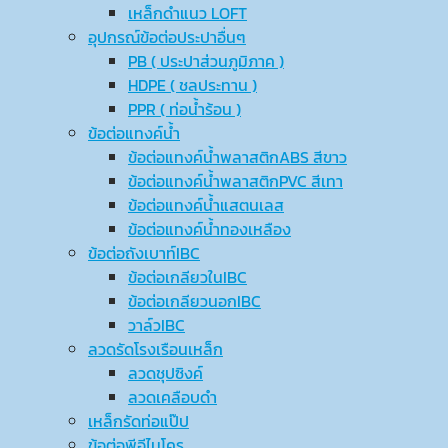
เหล็กดำแนว LOFT
อุปกรณ์ข้อต่อประปาอื่นๆ
PB ( ประปาส่วนภูมิภาค )
HDPE ( ชลประทาน )
PPR ( ท่อน้ำร้อน )
ข้อต่อแทงค์น้ำ
ข้อต่อแทงค์น้ำพลาสติกABS สีขาว
ข้อต่อแทงค์น้ำพลาสติกPVC สีเทา
ข้อต่อแทงค์น้ำแสตนเลส
ข้อต่อแทงค์น้ำทองเหลือง
ข้อต่อถังเบาท์IBC
ข้อต่อเกลียวในIBC
ข้อต่อเกลียวนอกIBC
วาล์วIBC
ลวดรัดโรงเรือนเหล็ก
ลวดชุปซิงค์
ลวดเคลือบดำ
เหล็กรัดท่อแป๊ป
ข้อต่อพีอีไมโคร