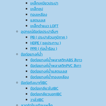
เหล็กเหนียวประปา
เหล็กชุป
ทองเหลือง
แสตนเลส
เหล็กดำแนว LOFT
อุปกรณ์ข้อต่อประปาอื่นๆ
PB ( ประปาส่วนภูมิภาค )
HDPE ( ชลประทาน )
PPR ( ท่อน้ำร้อน )
ข้อต่อแทงค์น้ำ
ข้อต่อแทงค์น้ำพลาสติกABS สีขาว
ข้อต่อแทงค์น้ำพลาสติกPVC สีเทา
ข้อต่อแทงค์น้ำแสตนเลส
ข้อต่อแทงค์น้ำทองเหลือง
ข้อต่อถังเบาท์IBC
ข้อต่อเกลียวในIBC
ข้อต่อเกลียวนอกIBC
วาล์วIBC
ลวดรัดโรงเรือนเหล็ก