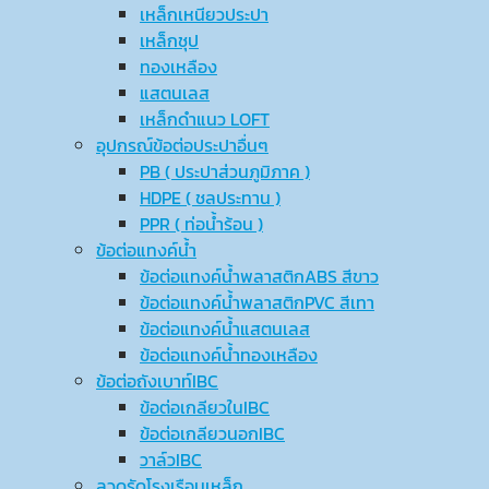
เหล็กเหนียวประปา
เหล็กชุป
ทองเหลือง
แสตนเลส
เหล็กดำแนว LOFT
อุปกรณ์ข้อต่อประปาอื่นๆ
PB ( ประปาส่วนภูมิภาค )
HDPE ( ชลประทาน )
PPR ( ท่อน้ำร้อน )
ข้อต่อแทงค์น้ำ
ข้อต่อแทงค์น้ำพลาสติกABS สีขาว
ข้อต่อแทงค์น้ำพลาสติกPVC สีเทา
ข้อต่อแทงค์น้ำแสตนเลส
ข้อต่อแทงค์น้ำทองเหลือง
ข้อต่อถังเบาท์IBC
ข้อต่อเกลียวในIBC
ข้อต่อเกลียวนอกIBC
วาล์วIBC
ลวดรัดโรงเรือนเหล็ก