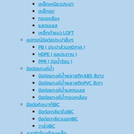
เหล็กเหนียวประปา
เหล็กชุป
ทองเหลือง
แสตนเลส
เหล็กดำแนว LOFT
อุปกรณ์ข้อต่อประปาอื่นๆ
PB ( ประปาส่วนภูมิภาค )
HDPE ( ชลประทาน )
PPR ( ท่อน้ำร้อน )
ข้อต่อแทงค์น้ำ
ข้อต่อแทงค์น้ำพลาสติกABS สีขาว
ข้อต่อแทงค์น้ำพลาสติกPVC สีเทา
ข้อต่อแทงค์น้ำแสตนเลส
ข้อต่อแทงค์น้ำทองเหลือง
ข้อต่อถังเบาท์IBC
ข้อต่อเกลียวในIBC
ข้อต่อเกลียวนอกIBC
วาล์วIBC
ลวดรัดโรงเรือนเหล็ก