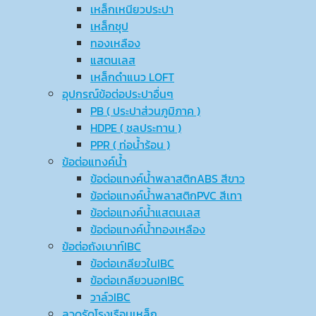
เหล็กเหนียวประปา
เหล็กชุป
ทองเหลือง
แสตนเลส
เหล็กดำแนว LOFT
อุปกรณ์ข้อต่อประปาอื่นๆ
PB ( ประปาส่วนภูมิภาค )
HDPE ( ชลประทาน )
PPR ( ท่อน้ำร้อน )
ข้อต่อแทงค์น้ำ
ข้อต่อแทงค์น้ำพลาสติกABS สีขาว
ข้อต่อแทงค์น้ำพลาสติกPVC สีเทา
ข้อต่อแทงค์น้ำแสตนเลส
ข้อต่อแทงค์น้ำทองเหลือง
ข้อต่อถังเบาท์IBC
ข้อต่อเกลียวในIBC
ข้อต่อเกลียวนอกIBC
วาล์วIBC
ลวดรัดโรงเรือนเหล็ก