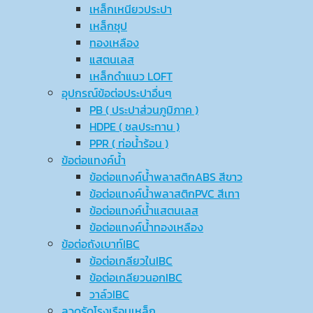
เหล็กเหนียวประปา
เหล็กชุป
ทองเหลือง
แสตนเลส
เหล็กดำแนว LOFT
อุปกรณ์ข้อต่อประปาอื่นๆ
PB ( ประปาส่วนภูมิภาค )
HDPE ( ชลประทาน )
PPR ( ท่อน้ำร้อน )
ข้อต่อแทงค์น้ำ
ข้อต่อแทงค์น้ำพลาสติกABS สีขาว
ข้อต่อแทงค์น้ำพลาสติกPVC สีเทา
ข้อต่อแทงค์น้ำแสตนเลส
ข้อต่อแทงค์น้ำทองเหลือง
ข้อต่อถังเบาท์IBC
ข้อต่อเกลียวในIBC
ข้อต่อเกลียวนอกIBC
วาล์วIBC
ลวดรัดโรงเรือนเหล็ก