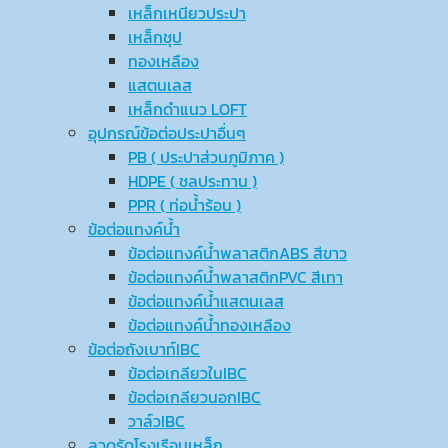
เหล็กเหนียวประปา
เหล็กชุป
ทองเหลือง
แสตนเลส
เหล็กดำแนว LOFT
อุปกรณ์ข้อต่อประปาอื่นๆ
PB ( ประปาส่วนภูมิภาค )
HDPE ( ชลประทาน )
PPR ( ท่อน้ำร้อน )
ข้อต่อแทงค์น้ำ
ข้อต่อแทงค์น้ำพลาสติกABS สีขาว
ข้อต่อแทงค์น้ำพลาสติกPVC สีเทา
ข้อต่อแทงค์น้ำแสตนเลส
ข้อต่อแทงค์น้ำทองเหลือง
ข้อต่อถังเบาท์IBC
ข้อต่อเกลียวในIBC
ข้อต่อเกลียวนอกIBC
วาล์วIBC
ลวดรัดโรงเรือนเหล็ก