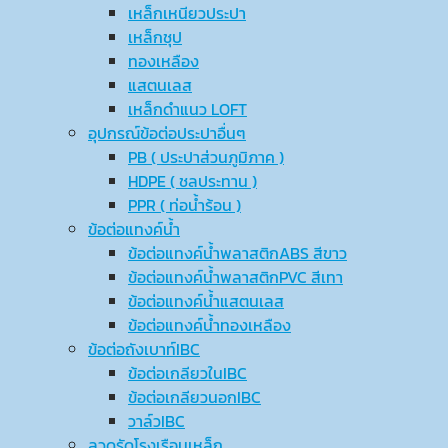
เหล็กเหนียวประปา
เหล็กชุป
ทองเหลือง
แสตนเลส
เหล็กดำแนว LOFT
อุปกรณ์ข้อต่อประปาอื่นๆ
PB ( ประปาส่วนภูมิภาค )
HDPE ( ชลประทาน )
PPR ( ท่อน้ำร้อน )
ข้อต่อแทงค์น้ำ
ข้อต่อแทงค์น้ำพลาสติกABS สีขาว
ข้อต่อแทงค์น้ำพลาสติกPVC สีเทา
ข้อต่อแทงค์น้ำแสตนเลส
ข้อต่อแทงค์น้ำทองเหลือง
ข้อต่อถังเบาท์IBC
ข้อต่อเกลียวในIBC
ข้อต่อเกลียวนอกIBC
วาล์วIBC
ลวดรัดโรงเรือนเหล็ก