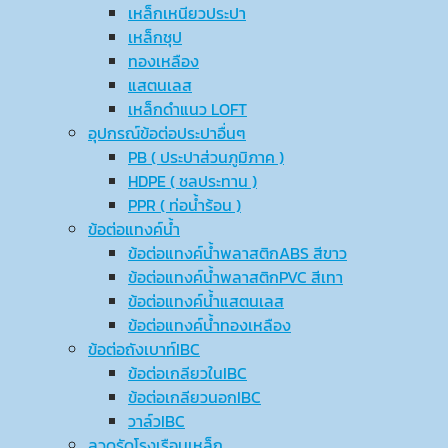
เหล็กเหนียวประปา
เหล็กชุป
ทองเหลือง
แสตนเลส
เหล็กดำแนว LOFT
อุปกรณ์ข้อต่อประปาอื่นๆ
PB ( ประปาส่วนภูมิภาค )
HDPE ( ชลประทาน )
PPR ( ท่อน้ำร้อน )
ข้อต่อแทงค์น้ำ
ข้อต่อแทงค์น้ำพลาสติกABS สีขาว
ข้อต่อแทงค์น้ำพลาสติกPVC สีเทา
ข้อต่อแทงค์น้ำแสตนเลส
ข้อต่อแทงค์น้ำทองเหลือง
ข้อต่อถังเบาท์IBC
ข้อต่อเกลียวในIBC
ข้อต่อเกลียวนอกIBC
วาล์วIBC
ลวดรัดโรงเรือนเหล็ก