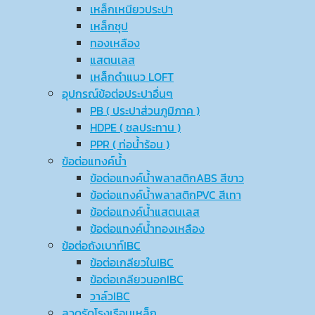
เหล็กเหนียวประปา
เหล็กชุป
ทองเหลือง
แสตนเลส
เหล็กดำแนว LOFT
อุปกรณ์ข้อต่อประปาอื่นๆ
PB ( ประปาส่วนภูมิภาค )
HDPE ( ชลประทาน )
PPR ( ท่อน้ำร้อน )
ข้อต่อแทงค์น้ำ
ข้อต่อแทงค์น้ำพลาสติกABS สีขาว
ข้อต่อแทงค์น้ำพลาสติกPVC สีเทา
ข้อต่อแทงค์น้ำแสตนเลส
ข้อต่อแทงค์น้ำทองเหลือง
ข้อต่อถังเบาท์IBC
ข้อต่อเกลียวในIBC
ข้อต่อเกลียวนอกIBC
วาล์วIBC
ลวดรัดโรงเรือนเหล็ก