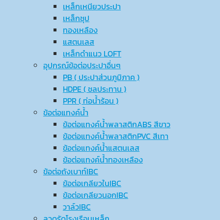
เหล็กเหนียวประปา
เหล็กชุป
ทองเหลือง
แสตนเลส
เหล็กดำแนว LOFT
อุปกรณ์ข้อต่อประปาอื่นๆ
PB ( ประปาส่วนภูมิภาค )
HDPE ( ชลประทาน )
PPR ( ท่อน้ำร้อน )
ข้อต่อแทงค์น้ำ
ข้อต่อแทงค์น้ำพลาสติกABS สีขาว
ข้อต่อแทงค์น้ำพลาสติกPVC สีเทา
ข้อต่อแทงค์น้ำแสตนเลส
ข้อต่อแทงค์น้ำทองเหลือง
ข้อต่อถังเบาท์IBC
ข้อต่อเกลียวในIBC
ข้อต่อเกลียวนอกIBC
วาล์วIBC
ลวดรัดโรงเรือนเหล็ก