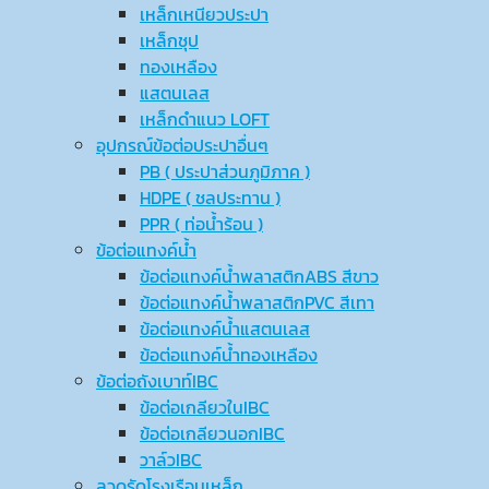
เหล็กเหนียวประปา
เหล็กชุป
ทองเหลือง
แสตนเลส
เหล็กดำแนว LOFT
อุปกรณ์ข้อต่อประปาอื่นๆ
PB ( ประปาส่วนภูมิภาค )
HDPE ( ชลประทาน )
PPR ( ท่อน้ำร้อน )
ข้อต่อแทงค์น้ำ
ข้อต่อแทงค์น้ำพลาสติกABS สีขาว
ข้อต่อแทงค์น้ำพลาสติกPVC สีเทา
ข้อต่อแทงค์น้ำแสตนเลส
ข้อต่อแทงค์น้ำทองเหลือง
ข้อต่อถังเบาท์IBC
ข้อต่อเกลียวในIBC
ข้อต่อเกลียวนอกIBC
วาล์วIBC
ลวดรัดโรงเรือนเหล็ก