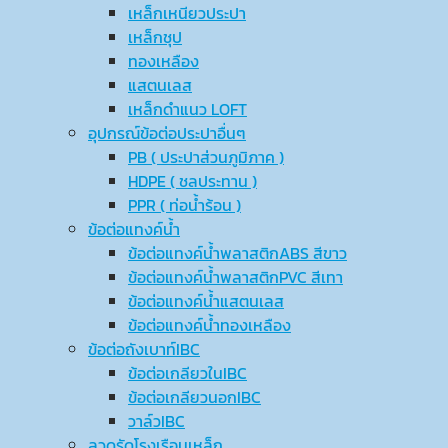
เหล็กเหนียวประปา
เหล็กชุป
ทองเหลือง
แสตนเลส
เหล็กดำแนว LOFT
อุปกรณ์ข้อต่อประปาอื่นๆ
PB ( ประปาส่วนภูมิภาค )
HDPE ( ชลประทาน )
PPR ( ท่อน้ำร้อน )
ข้อต่อแทงค์น้ำ
ข้อต่อแทงค์น้ำพลาสติกABS สีขาว
ข้อต่อแทงค์น้ำพลาสติกPVC สีเทา
ข้อต่อแทงค์น้ำแสตนเลส
ข้อต่อแทงค์น้ำทองเหลือง
ข้อต่อถังเบาท์IBC
ข้อต่อเกลียวในIBC
ข้อต่อเกลียวนอกIBC
วาล์วIBC
ลวดรัดโรงเรือนเหล็ก