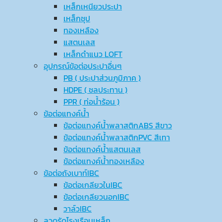
เหล็กเหนียวประปา
เหล็กชุป
ทองเหลือง
แสตนเลส
เหล็กดำแนว LOFT
อุปกรณ์ข้อต่อประปาอื่นๆ
PB ( ประปาส่วนภูมิภาค )
HDPE ( ชลประทาน )
PPR ( ท่อน้ำร้อน )
ข้อต่อแทงค์น้ำ
ข้อต่อแทงค์น้ำพลาสติกABS สีขาว
ข้อต่อแทงค์น้ำพลาสติกPVC สีเทา
ข้อต่อแทงค์น้ำแสตนเลส
ข้อต่อแทงค์น้ำทองเหลือง
ข้อต่อถังเบาท์IBC
ข้อต่อเกลียวในIBC
ข้อต่อเกลียวนอกIBC
วาล์วIBC
ลวดรัดโรงเรือนเหล็ก