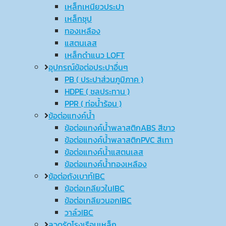
เหล็กเหนียวประปา
เหล็กชุป
ทองเหลือง
แสตนเลส
เหล็กดำแนว LOFT
อุปกรณ์ข้อต่อประปาอื่นๆ
PB ( ประปาส่วนภูมิภาค )
HDPE ( ชลประทาน )
PPR ( ท่อน้ำร้อน )
ข้อต่อแทงค์น้ำ
ข้อต่อแทงค์น้ำพลาสติกABS สีขาว
ข้อต่อแทงค์น้ำพลาสติกPVC สีเทา
ข้อต่อแทงค์น้ำแสตนเลส
ข้อต่อแทงค์น้ำทองเหลือง
ข้อต่อถังเบาท์IBC
ข้อต่อเกลียวในIBC
ข้อต่อเกลียวนอกIBC
วาล์วIBC
ลวดรัดโรงเรือนเหล็ก