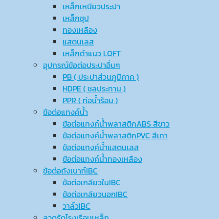
เหล็กเหนียวประปา
เหล็กชุป
ทองเหลือง
แสตนเลส
เหล็กดำแนว LOFT
อุปกรณ์ข้อต่อประปาอื่นๆ
PB ( ประปาส่วนภูมิภาค )
HDPE ( ชลประทาน )
PPR ( ท่อน้ำร้อน )
ข้อต่อแทงค์น้ำ
ข้อต่อแทงค์น้ำพลาสติกABS สีขาว
ข้อต่อแทงค์น้ำพลาสติกPVC สีเทา
ข้อต่อแทงค์น้ำแสตนเลส
ข้อต่อแทงค์น้ำทองเหลือง
ข้อต่อถังเบาท์IBC
ข้อต่อเกลียวในIBC
ข้อต่อเกลียวนอกIBC
วาล์วIBC
ลวดรัดโรงเรือนเหล็ก