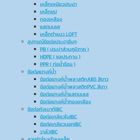
เหล็กเหนียวประปา
เหล็กชุป
ทองเหลือง
แสตนเลส
เหล็กดำแนว LOFT
อุปกรณ์ข้อต่อประปาอื่นๆ
PB ( ประปาส่วนภูมิภาค )
HDPE ( ชลประทาน )
PPR ( ท่อน้ำร้อน )
ข้อต่อแทงค์น้ำ
ข้อต่อแทงค์น้ำพลาสติกABS สีขาว
ข้อต่อแทงค์น้ำพลาสติกPVC สีเทา
ข้อต่อแทงค์น้ำแสตนเลส
ข้อต่อแทงค์น้ำทองเหลือง
ข้อต่อถังเบาท์IBC
ข้อต่อเกลียวในIBC
ข้อต่อเกลียวนอกIBC
วาล์วIBC
ลวดรัดโรงเรือนเหล็ก