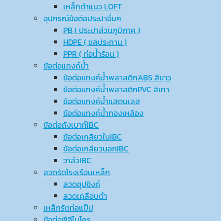
เหล็กดำแนว LOFT
อุปกรณ์ข้อต่อประปาอื่นๆ
PB ( ประปาส่วนภูมิภาค )
HDPE ( ชลประทาน )
PPR ( ท่อน้ำร้อน )
ข้อต่อแทงค์น้ำ
ข้อต่อแทงค์น้ำพลาสติกABS สีขาว
ข้อต่อแทงค์น้ำพลาสติกPVC สีเทา
ข้อต่อแทงค์น้ำแสตนเลส
ข้อต่อแทงค์น้ำทองเหลือง
ข้อต่อถังเบาท์IBC
ข้อต่อเกลียวในIBC
ข้อต่อเกลียวนอกIBC
วาล์วIBC
ลวดรัดโรงเรือนเหล็ก
ลวดชุปซิงค์
ลวดเคลือบดำ
เหล็กรัดท่อแป๊ป
ข้อต่อพีอีไมโคร