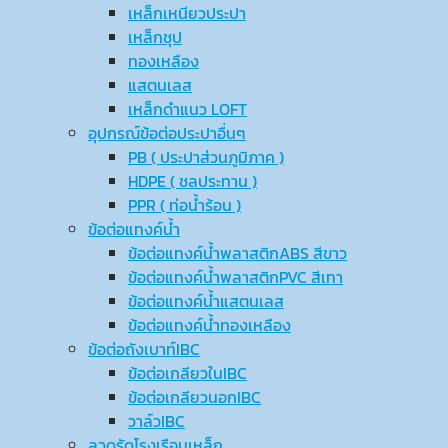
เหล็กเหนียวประปา
เหล็กชุป
ทองเหลือง
แสตนเลส
เหล็กดำแนว LOFT
อุปกรณ์ข้อต่อประปาอื่นๆ
PB ( ประปาส่วนภูมิภาค )
HDPE ( ชลประทาน )
PPR ( ท่อน้ำร้อน )
ข้อต่อแทงค์น้ำ
ข้อต่อแทงค์น้ำพลาสติกABS สีขาว
ข้อต่อแทงค์น้ำพลาสติกPVC สีเทา
ข้อต่อแทงค์น้ำแสตนเลส
ข้อต่อแทงค์น้ำทองเหลือง
ข้อต่อถังเบาท์IBC
ข้อต่อเกลียวในIBC
ข้อต่อเกลียวนอกIBC
วาล์วIBC
ลวดรัดโรงเรือนเหล็ก