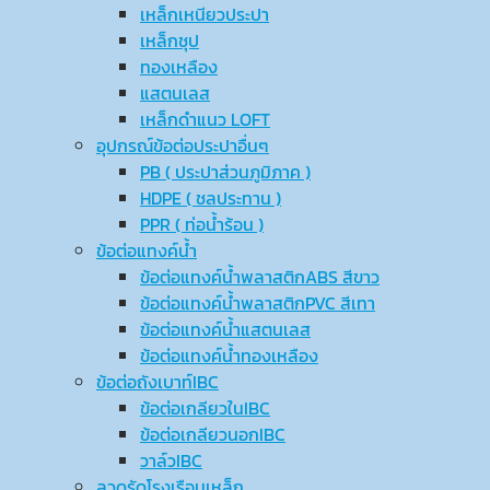
เหล็กเหนียวประปา
เหล็กชุป
ทองเหลือง
แสตนเลส
เหล็กดำแนว LOFT
อุปกรณ์ข้อต่อประปาอื่นๆ
PB ( ประปาส่วนภูมิภาค )
HDPE ( ชลประทาน )
PPR ( ท่อน้ำร้อน )
ข้อต่อแทงค์น้ำ
ข้อต่อแทงค์น้ำพลาสติกABS สีขาว
ข้อต่อแทงค์น้ำพลาสติกPVC สีเทา
ข้อต่อแทงค์น้ำแสตนเลส
ข้อต่อแทงค์น้ำทองเหลือง
ข้อต่อถังเบาท์IBC
ข้อต่อเกลียวในIBC
ข้อต่อเกลียวนอกIBC
วาล์วIBC
ลวดรัดโรงเรือนเหล็ก