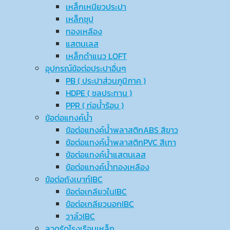
เหล็กเหนียวประปา
เหล็กชุป
ทองเหลือง
แสตนเลส
เหล็กดำแนว LOFT
อุปกรณ์ข้อต่อประปาอื่นๆ
PB ( ประปาส่วนภูมิภาค )
HDPE ( ชลประทาน )
PPR ( ท่อน้ำร้อน )
ข้อต่อแทงค์น้ำ
ข้อต่อแทงค์น้ำพลาสติกABS สีขาว
ข้อต่อแทงค์น้ำพลาสติกPVC สีเทา
ข้อต่อแทงค์น้ำแสตนเลส
ข้อต่อแทงค์น้ำทองเหลือง
ข้อต่อถังเบาท์IBC
ข้อต่อเกลียวในIBC
ข้อต่อเกลียวนอกIBC
วาล์วIBC
ลวดรัดโรงเรือนเหล็ก