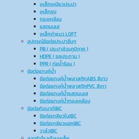
เหล็กเหนียวประปา
เหล็กชุป
ทองเหลือง
แสตนเลส
เหล็กดำแนว LOFT
อุปกรณ์ข้อต่อประปาอื่นๆ
PB ( ประปาส่วนภูมิภาค )
HDPE ( ชลประทาน )
PPR ( ท่อน้ำร้อน )
ข้อต่อแทงค์น้ำ
ข้อต่อแทงค์น้ำพลาสติกABS สีขาว
ข้อต่อแทงค์น้ำพลาสติกPVC สีเทา
ข้อต่อแทงค์น้ำแสตนเลส
ข้อต่อแทงค์น้ำทองเหลือง
ข้อต่อถังเบาท์IBC
ข้อต่อเกลียวในIBC
ข้อต่อเกลียวนอกIBC
วาล์วIBC
ลวดรัดโรงเรือนเหล็ก