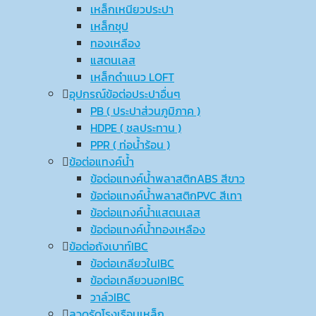
เหล็กเหนียวประปา
เหล็กชุป
ทองเหลือง
แสตนเลส
เหล็กดำแนว LOFT
อุปกรณ์ข้อต่อประปาอื่นๆ
PB ( ประปาส่วนภูมิภาค )
HDPE ( ชลประทาน )
PPR ( ท่อน้ำร้อน )
ข้อต่อแทงค์น้ำ
ข้อต่อแทงค์น้ำพลาสติกABS สีขาว
ข้อต่อแทงค์น้ำพลาสติกPVC สีเทา
ข้อต่อแทงค์น้ำแสตนเลส
ข้อต่อแทงค์น้ำทองเหลือง
ข้อต่อถังเบาท์IBC
ข้อต่อเกลียวในIBC
ข้อต่อเกลียวนอกIBC
วาล์วIBC
ลวดรัดโรงเรือนเหล็ก