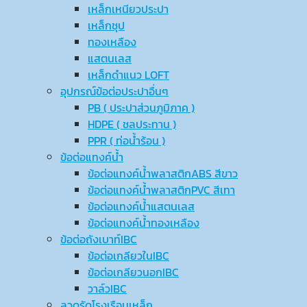
เหล็กเหนียวประปา
เหล็กชุป
ทองเหลือง
แสตนเลส
เหล็กดำแนว LOFT
อุปกรณ์ข้อต่อประปาอื่นๆ
PB ( ประปาส่วนภูมิภาค )
HDPE ( ชลประทาน )
PPR ( ท่อน้ำร้อน )
ข้อต่อแทงค์น้ำ
ข้อต่อแทงค์น้ำพลาสติกABS สีขาว
ข้อต่อแทงค์น้ำพลาสติกPVC สีเทา
ข้อต่อแทงค์น้ำแสตนเลส
ข้อต่อแทงค์น้ำทองเหลือง
ข้อต่อถังเบาท์IBC
ข้อต่อเกลียวในIBC
ข้อต่อเกลียวนอกIBC
วาล์วIBC
ลวดรัดโรงเรือนเหล็ก