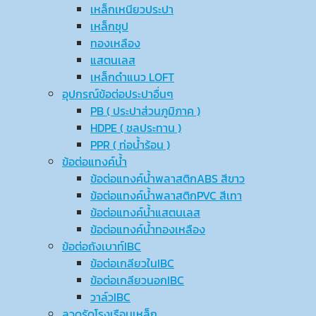
เหล็กเหนียวประปา
เหล็กชุป
ทองเหลือง
แสตนเลส
เหล็กดำแนว LOFT
อุปกรณ์ข้อต่อประปาอื่นๆ
PB ( ประปาส่วนภูมิภาค )
HDPE ( ชลประทาน )
PPR ( ท่อน้ำร้อน )
ข้อต่อแทงค์น้ำ
ข้อต่อแทงค์น้ำพลาสติกABS สีขาว
ข้อต่อแทงค์น้ำพลาสติกPVC สีเทา
ข้อต่อแทงค์น้ำแสตนเลส
ข้อต่อแทงค์น้ำทองเหลือง
ข้อต่อถังเบาท์IBC
ข้อต่อเกลียวในIBC
ข้อต่อเกลียวนอกIBC
วาล์วIBC
ลวดรัดโรงเรือนเหล็ก