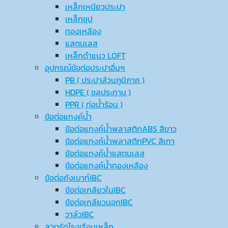
เหล็กเหนียวประปา
เหล็กชุป
ทองเหลือง
แสตนเลส
เหล็กดำแนว LOFT
อุปกรณ์ข้อต่อประปาอื่นๆ
PB ( ประปาส่วนภูมิภาค )
HDPE ( ชลประทาน )
PPR ( ท่อน้ำร้อน )
ข้อต่อแทงค์น้ำ
ข้อต่อแทงค์น้ำพลาสติกABS สีขาว
ข้อต่อแทงค์น้ำพลาสติกPVC สีเทา
ข้อต่อแทงค์น้ำแสตนเลส
ข้อต่อแทงค์น้ำทองเหลือง
ข้อต่อถังเบาท์IBC
ข้อต่อเกลียวในIBC
ข้อต่อเกลียวนอกIBC
วาล์วIBC
ลวดรัดโรงเรือนเหล็ก