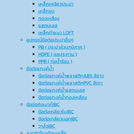
เหล็กเหนียวประปา
เหล็กชุป
ทองเหลือง
แสตนเลส
เหล็กดำแนว LOFT
อุปกรณ์ข้อต่อประปาอื่นๆ
PB ( ประปาส่วนภูมิภาค )
HDPE ( ชลประทาน )
PPR ( ท่อน้ำร้อน )
ข้อต่อแทงค์น้ำ
ข้อต่อแทงค์น้ำพลาสติกABS สีขาว
ข้อต่อแทงค์น้ำพลาสติกPVC สีเทา
ข้อต่อแทงค์น้ำแสตนเลส
ข้อต่อแทงค์น้ำทองเหลือง
ข้อต่อถังเบาท์IBC
ข้อต่อเกลียวในIBC
ข้อต่อเกลียวนอกIBC
วาล์วIBC
ลวดรัดโรงเรือนเหล็ก