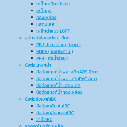
เหล็กเหนียวประปา
เหล็กชุป
ทองเหลือง
แสตนเลส
เหล็กดำแนว LOFT
อุปกรณ์ข้อต่อประปาอื่นๆ
PB ( ประปาส่วนภูมิภาค )
HDPE ( ชลประทาน )
PPR ( ท่อน้ำร้อน )
ข้อต่อแทงค์น้ำ
ข้อต่อแทงค์น้ำพลาสติกABS สีขาว
ข้อต่อแทงค์น้ำพลาสติกPVC สีเทา
ข้อต่อแทงค์น้ำแสตนเลส
ข้อต่อแทงค์น้ำทองเหลือง
ข้อต่อถังเบาท์IBC
ข้อต่อเกลียวในIBC
ข้อต่อเกลียวนอกIBC
วาล์วIBC
ลวดรัดโรงเรือนเหล็ก