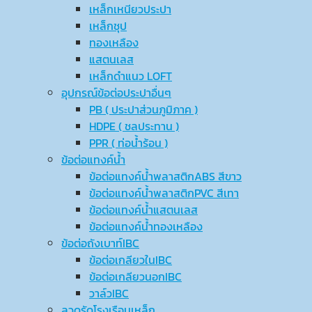
เหล็กเหนียวประปา
เหล็กชุป
ทองเหลือง
แสตนเลส
เหล็กดำแนว LOFT
อุปกรณ์ข้อต่อประปาอื่นๆ
PB ( ประปาส่วนภูมิภาค )
HDPE ( ชลประทาน )
PPR ( ท่อน้ำร้อน )
ข้อต่อแทงค์น้ำ
ข้อต่อแทงค์น้ำพลาสติกABS สีขาว
ข้อต่อแทงค์น้ำพลาสติกPVC สีเทา
ข้อต่อแทงค์น้ำแสตนเลส
ข้อต่อแทงค์น้ำทองเหลือง
ข้อต่อถังเบาท์IBC
ข้อต่อเกลียวในIBC
ข้อต่อเกลียวนอกIBC
วาล์วIBC
ลวดรัดโรงเรือนเหล็ก