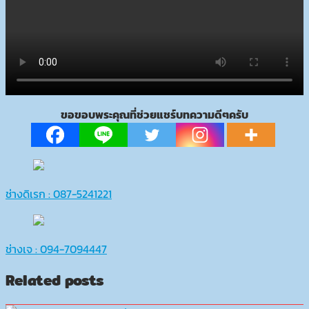
ขอขอบพระคุณที่ช่วยแชร์บทความดีๆครับ
แนะแนว
เรื่อง
ช่างดิเรก : 087-5241221
ช่างเจ : 094-7094447
Related posts