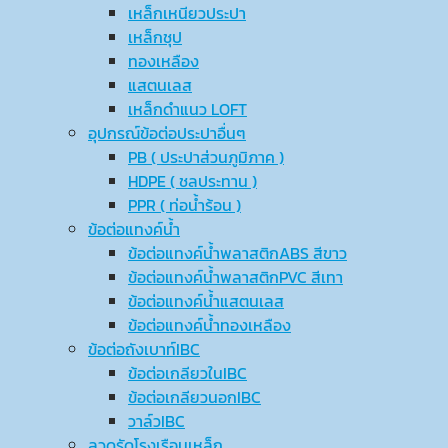
เหล็กเหนียวประปา
เหล็กชุป
ทองเหลือง
แสตนเลส
เหล็กดำแนว LOFT
อุปกรณ์ข้อต่อประปาอื่นๆ
PB ( ประปาส่วนภูมิภาค )
HDPE ( ชลประทาน )
PPR ( ท่อน้ำร้อน )
ข้อต่อแทงค์น้ำ
ข้อต่อแทงค์น้ำพลาสติกABS สีขาว
ข้อต่อแทงค์น้ำพลาสติกPVC สีเทา
ข้อต่อแทงค์น้ำแสตนเลส
ข้อต่อแทงค์น้ำทองเหลือง
ข้อต่อถังเบาท์IBC
ข้อต่อเกลียวในIBC
ข้อต่อเกลียวนอกIBC
วาล์วIBC
ลวดรัดโรงเรือนเหล็ก