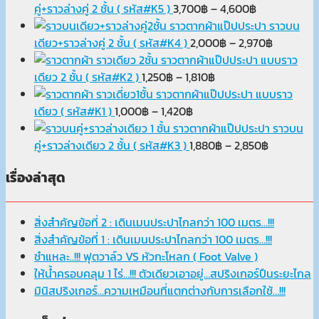
Price
คู่+ราวล่างคู่ 2 ชั้น ( รหัส#K5 )
3,700
฿
–
4,600
฿
range:
ราวตากผ้าแป๊ปประปา ราวบน
3,700฿
Price
เดียว+ราวล่างคู่ 2 ชั้น ( รหัส#K4 )
2,000
฿
–
2,970
฿
through
range:
ราวตากผ้าแป๊ปประปา แบบราว
Price
4,600฿
2,000฿
เดียว 2 ชั้น ( รหัส#K2 )
1,250
฿
–
1,810
฿
range:
through
ราวตากผ้าแป๊ปประปา แบบราว
Price
1,250฿
2,970฿
เดียว ( รหัส#K1 )
1,000
฿
–
1,420
฿
range:
through
ราวตากผ้าแป๊ปประปา ราวบน
1,000฿
1,810฿
Price
คู่+ราวล่างเดียว 2 ชั้น ( รหัส#K3 )
1,880
฿
–
2,850
฿
through
range:
เรื่องล่าสุด
1,420฿
1,880฿
through
2,850฿
สิ่งสำคัญข้อที่ 2 : เดินเมนประปาไกลกว่า 100 เมตร…!!!
สิ่งสำคัญข้อที่ 1 : เดินเมนประปาไกลกว่า 100 เมตร…!!!
ชำแหละ..!!! ฟุตวาล์ว VS หัวกะโหลก ( Foot Valve )
ให้น้ำครอบคลุม 1 ไร่…!!! ตัวเดียวเอาอยู่…สปริงเกอร์ปืนระยะไกล
มินิสปริงเกอร์…ความเหมือนที่แตกต่างกับการเลือกใช้…!!!